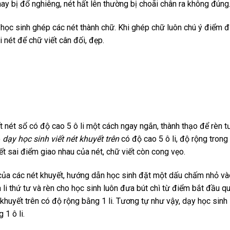
ay bị đổ nghiêng, nét hất lên thường bị choãi chân ra không đúng
o học sinh ghép các nét thành chữ. Khi ghép chữ luôn chú ý điểm đ
 nét để chữ viết cân đối, đẹp.
t nét sổ có độ cao 5 ô li một cách ngay ngắn, thành thạo để rèn t
ó
dạy học sinh viết nét khuyết trên
có độ cao 5 ô li, độ rộng trong
iết sai điểm giao nhau của nét, chữ viết còn cong vẹo.
 của các nét khuyết, hướng dẫn học sinh đặt một dấu chấm nhỏ và
li thứ tư và rèn cho học sinh luôn đưa bút chì từ điểm bắt đầu q
 khuyết trên có độ rộng bằng 1 li. Tương tự như vậy, dạy học sinh
 1 ô li.