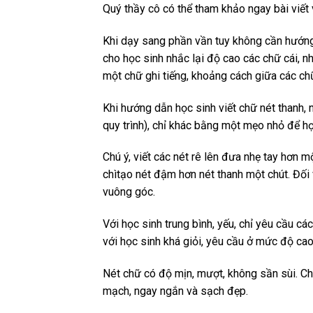
Quý thầy cô có thể
tham khảo ngay bài viết 
Khi dạy sang phần vần tuy không cần hướng
cho học sinh nhắc lại độ cao các chữ cái, n
một chữ ghi tiếng, khoảng cách giữa các chữ
Khi hướng dẫn học sinh viết chữ nét thanh, n
quy trình), chỉ khác bằng một mẹo nhỏ để họ
Chú ý, viết các nét rê lên đưa nhẹ tay hơn m
chìtạo nét đậm hơn nét thanh một chút. Đối 
vuông góc.
Với học sinh trung bình, yếu, chỉ yêu cầu cá
với học sinh khá giỏi, yêu cầu ở mức độ ca
Nét chữ có độ mịn, mượt, không sần sùi. Chữ
mạch, ngay ngắn và sạch đẹp.