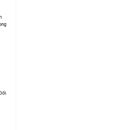
n
rong
 Đối