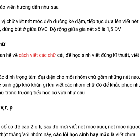
giáo viên hướng dẫn như sau:
 vị chữ viết nét móc đến đường kẻ đậm, tiếp tục đưa lên viết nét
, dừng bút ở giữa ĐVC. Độ rộng giữa gia nét xổ là 1,5 ĐV
hữ
uan hệ về
cách viết các chữ
cái, để học sinh viết đúng kĩ thuật, viết
xác định trọng tâm đại diện cho mỗi nhóm chữ gồm những nét nào,
ọc sinh gặp khó khăn gì khi viết các nhóm chữ đó để khắc phục n
ữ trong trường tiểu học cỡ vừa như sau:
v,r, p
 sổ có độ cao 2 ô li, sau đó mới viết nét móc xuôi, nét móc ngược
 thật thẳng.Với nhóm này,
các lỗi học sinh hay mắc
là viết chưa