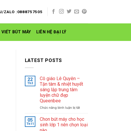
I/ZALO :0888757505
 VIẾT BÚT MÁY
LIÊN HỆ ĐẠI LÝ
LATEST POSTS
Cô giáo Lê Quyên –
22
Th3
Tận tâm & nhiệt huyết
sáng lập trung tâm
luyện chữ đẹp
Queenbee
ở
Chức năng bình luận bị tắt
Cô
giáo
Chon bút máy cho học
05
Lê
Th11
sinh lớp 1 nên chọn loại
Quyên
nào