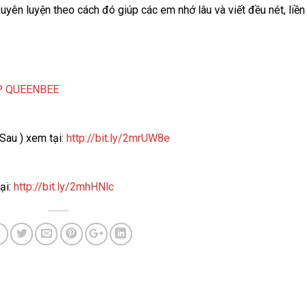
yên luyện theo cách đó giúp các em nhớ lâu và viết đều nét, liền
P QUEENBEE
Sau ) xem tại:
http://bit.ly/2mrUW8e
ại:
http://bit.ly/2mhHNlc