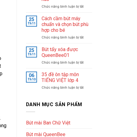
–
ở
Chức năng bình luận bị tắt
Tận
Chon
tâm
bút
&
Cách cầm bút máy
25
máy
nhiệt
Th11
chuẩn và chọn bút phù
cho
huyết
hợp cho bé
học
sáng
ở
Chức năng bình luận bị tắt
sinh
lập
Cách
lớp
trung
cầm
1
tâm
Bút tẩy xóa được
25
bút
nên
luyện
Th11
QueenBee01
o
máy
chọn
chữ
ở
Chức năng bình luận bị tắt
chuẩn
loại
đẹp
t
Bút
và
nào
Queenbee
tẩy
ép
35 đề ôn tập môn
chọn
06
xóa
bút
Th10
TIẾNG VIỆT lớp 4
được
phù
ở
Chức năng bình luận bị tắt
QueenBee01
hợp
35
cho
đề
bé
ôn
DANH MỤC SẢN PHẨM
tập
môn
.
TIẾNG
Bút mài Ban Chữ Việt
VIỆT
cong
lớp
Bút mài QueenBee
4