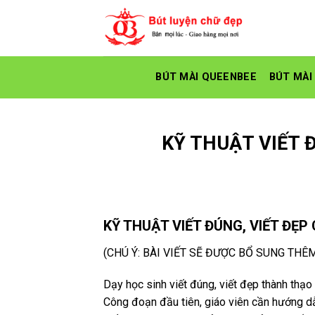
Skip
to
content
BÚT MÀI QUEENBEE
BÚT MÀI
KỸ THUẬT VIẾT 
KỸ THUẬT VIẾT ĐÚNG, VIẾT ĐẸP
(CHÚ Ý: BÀI VIẾT SẼ ĐƯỢC BỔ SUNG THÊM
Dạy học sinh viết đúng, viết đẹp thành thạo
C
ông đoạn đầu tiên, giáo viên cần hướng d