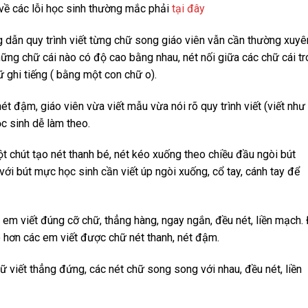
về các lỗi học sinh thường mắc phải
tại đây
 dẫn quy trình viết từng chữ song giáo viên vẫn cần thường xuyê
hững chữ cái nào có độ cao bằng nhau, nét nối giữa các chữ cái t
 ghi tiếng ( bằng một con chữ o).
ét đậm, giáo viên vừa viết mẫu vừa nói rõ quy trình viết (viết như
c sinh dễ làm theo.
ột chút tạo nét thanh bé, nét kéo xuống theo chiều đầu ngòi bút
với bút mực học sinh cần viết úp ngòi xuống, cổ tay, cánh tay để
c em viết đúng cỡ chữ, thẳng hàng, ngay ngắn, đều nét, liền mạch.
o hơn các em viết được chữ nét thanh, nét đậm.
 viết thẳng đứng, các nét chữ song song với nhau, đều nét, liền