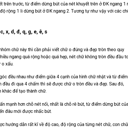
ết trên trước, từ điểm dừng bút của nét khuyết trên ở ĐK ngang 1 
i, độ rộng 1 li dừng bút ở ĐK ngang 2. Tương tự như vậy với các c
 x, d, đ, q, g, e, ê, s
hóm chữ này thì cần phải viết chữ o đúng và đẹp tròn theo quy
 chiều ngang quá rộng hoặc quá hẹp, nét chữ không tròn đều đầu to
 o xấu.
góc đều nhau như điểm giữa 4 cạnh của hình chữ nhật và từ điểm
n đều đi qua 4 chấm thì sẽ được chữ o tròn đều và đẹp. Sau đó,
 khác để tạo thành chữ.
hấn mạnh hơn chỗ nét nối, nhất là chỗ rê bút, từ điểm dừng bút củ
 đến đâu mới được nhấc bút.
c hướng dẫn rất kĩ về độ cao, độ rộng của từng nét chữ, con chữ