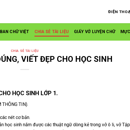
ĐIỆN THOẠ
 BAN CHỮ VIỆT
CHIA SẺ TÀI LIỆU
GIẤY VỞ LUYỆN CHỮ
MỰC
CHIA SẺ TÀI LIỆU
ĐÚNG, VIẾT ĐẸP CHO HỌC SINH
 CHO HỌC SINH LỚP 1.
 THÔNG TIN).
 các nét cơ bản.
ẫn học sinh nắm được các thuật ngữ dòng kẻ trong vở ô li, vở Tập