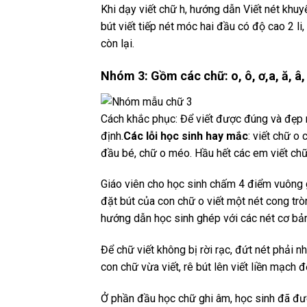
Khi dạy viết chữ h, hướng dẫn Viết nét khuy
bút viết tiếp nét móc hai đầu có độ cao 2 l
còn lại.
Nhóm 3: Gồm các chữ: o, ô, ơ,a, ă, â, c,
Cách khắc phục: Để viết được đúng và đẹp n
định.
Các lỗi học sinh hay mắc
: viết chữ o
đầu bé, chữ o méo. Hầu hết các em viết chữ
Giáo viên cho học sinh chấm 4 điểm vuông 
đặt bút của con chữ o viết một nét cong trò
hướng dẫn học sinh ghép với các nét cơ bản
Để chữ viết không bị rời rạc, đứt nét phải n
con chữ vừa viết, rê bút lên viết liền mạch
Ở phần đầu học chữ ghi âm, học sinh đã đượ