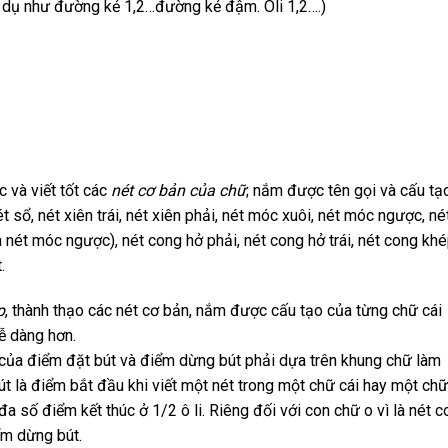
(Ví dụ như đường kẻ 1,2…đường kẻ đậm. Oli 1,2….)
 và viết tốt các
nét cơ bản của chữ
; nắm được tên gọi và cấu tạ
sổ, nét xiên trái, nét xiên phải, nét móc xuôi, nét móc ngược, né
 nét móc ngược), nét cong hở phải, nét cong hở trái, nét cong kh
.
p
, thành thạo các nét cơ bản, nắm được cấu tạo của từng chữ cái
dễ dàng hơn.
 của điểm đặt bút và điểm dừng bút phải dựa trên khung chữ làm
t là điểm bắt đầu khi viết một nét trong một chữ cái hay một chữ
 đa số điểm kết thúc ở 1/2 ô li. Riêng đối với con chữ o vì là nét 
ểm dừng bút.