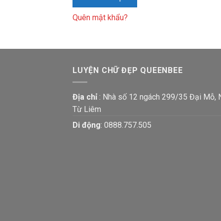
Quên mật khẩu?
LUYỆN CHỮ ĐẸP QUEENBEE
Địa chỉ
: Nhà số 12 ngách 299/35 Đại Mỗ,
Từ Liêm
Di động
:
0888.757.505