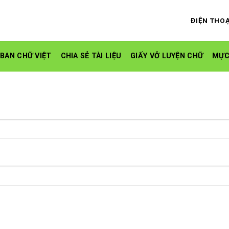
ĐIỆN THOẠ
 BAN CHỮ VIỆT
CHIA SẺ TÀI LIỆU
GIẤY VỞ LUYỆN CHỮ
MỰC