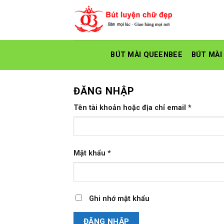
Skip
to
content
BÚT MÀI QUEENBEE
BÚT MÀI
ĐĂNG NHẬP
Tên tài khoản hoặc địa chỉ email
*
Mật khẩu
*
Ghi nhớ mật khẩu
ĐĂNG NHẬP