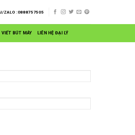
I/ZALO :0888757505
 VIẾT BÚT MÁY
LIÊN HỆ ĐẠI LÝ