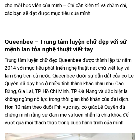
cho mỗi học viên của mình – Chỉ cần kiên trì và chăm chỉ,
các bạn sẽ đạt được mục tiêu của mình.
Queenbee – Trung tâm luyện chữ đẹp với sứ
mệnh lan tỏa nghệ thuật viết tay
Trung tâm luyện chữ đẹp Queenbee được thành lập từ năm
2014 với mục tiêu phát triển nghệ thuật nét chữ viết tay và
lan rộng trên cả nước. Queenbee dưới sự dẫn dắt của cô Lê
Quyên đã dạy học ở nhiều tỉnh thành khác nhau như Cao
Bằng, Gia Lai, TP. Hồ Chí Minh, TP. Đà Nẵng và đặc biệt là
không ngừng nỗ lực trong thời gian khó khăn của đại dịch.
Hơn 10 năm theo đuổi lĩnh vực này, cô giáoLê Quyên đã
chứng minh rằng sự đam mê và kiên nhẫn là chìa khóa để
vượt qua mọi thách thức trong cuộc hành trình của mình.