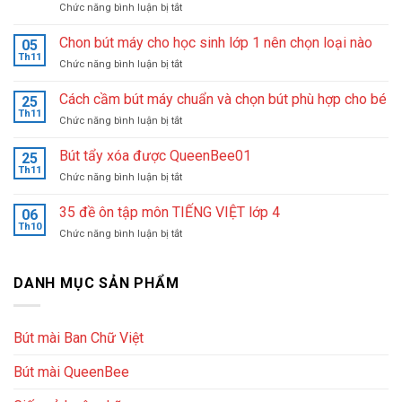
ở
Chức năng bình luận bị tắt
Cô
giáo
Chon bút máy cho học sinh lớp 1 nên chọn loại nào
05
Lê
Th11
ở
Chức năng bình luận bị tắt
Quyên
Chon
–
bút
Cách cầm bút máy chuẩn và chọn bút phù hợp cho bé
Tận
25
máy
Th11
tâm
ở
Chức năng bình luận bị tắt
cho
&
Cách
học
nhiệt
cầm
Bút tẩy xóa được QueenBee01
sinh
25
huyết
bút
Th11
lớp
sáng
ở
Chức năng bình luận bị tắt
máy
1
lập
Bút
chuẩn
nên
trung
tẩy
35 đề ôn tập môn TIẾNG VIỆT lớp 4
và
06
chọn
tâm
xóa
Th10
chọn
loại
ở
Chức năng bình luận bị tắt
luyện
được
bút
nào
35
chữ
QueenBee01
phù
đề
đẹp
hợp
ôn
DANH MỤC SẢN PHẨM
Queenbee
cho
tập
bé
môn
TIẾNG
Bút mài Ban Chữ Việt
VIỆT
lớp
Bút mài QueenBee
4