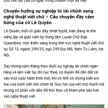
chữ viết tay của cô ngay trong chuyên mục kỳ này!
Chuyển hướng sự nghiệp từ tài chính sang
nghệ thuật viết chữ – Câu chuyện đầy cảm
hứng của cô Lê Quyên
Lê Quyên, một cô giáo đầy nhiệt huyết, hiện đang là nhà
sáng lập và giáo viên tại trung tâm Luyện Chữ Đẹp
Queenbee, một điểm sáng trong lĩnh vực nghệ thuật viết chữ
tại Số 12, ngách 299/35, ngõ 299 Đại Mỗ, Nam Từ Liêm, Hà
Nội.
Sau những năm tháng theo đuổi sự nghiệp tài chính ngân
hàng và làm việc tại chi cục thuế, cơ duyên đã dẫn dắt cô
vào một cuộc hành trình mới, khi cô tình cờ chứng kiến em
trai của mình viết chữ chính tả. Sức hút của nét chữ mạnh mẽ
nhưng có phần uốn dẻo đã thôi thúc cô khám phá sâu hơn
vào nghệ thuật viết.