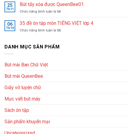
nhiệt
cầm
Bút tẩy xóa được QueenBee01
sinh
25
huyết
bút
Th11
lớp
sáng
ở
Chức năng bình luận bị tắt
máy
1
lập
Bút
chuẩn
nên
trung
tẩy
35 đề ôn tập môn TIẾNG VIỆT lớp 4
và
06
chọn
tâm
xóa
Th10
chọn
loại
ở
Chức năng bình luận bị tắt
luyện
được
bút
nào
35
chữ
QueenBee01
phù
đề
đẹp
hợp
ôn
DANH MỤC SẢN PHẨM
Queenbee
cho
tập
bé
môn
TIẾNG
Bút mài Ban Chữ Việt
VIỆT
lớp
Bút mài QueenBee
4
Giấy vở luyện chữ
Mực viết bút máy
Sách ôn tập
Sản phẩm khuyến mại
Uncategorized