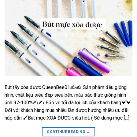
Bút tẩy xóa được QueenBee01✍️✍️ Sản phẩm đều giống
hình, chất liệu siêu đẹp siêu bền, màu sắc thực giống hình
ảnh 97-100%✍️✍️ Bảo vệ tối đa lợi ích của khách hàng💓💓
Đối với khách hàng mua nhiều lần được hưởng nhiều ưu đãi
hấp dẫn.🖌️Bút mực XOÁ ĐƯỢC siêu hót. ( Sử dụng mực […]
CONTINUE READING
→