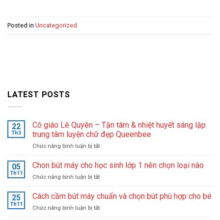
Posted in
Uncategorized
LATEST POSTS
Cô giáo Lê Quyên – Tận tâm & nhiệt huyết sáng lập
22
Th3
trung tâm luyện chữ đẹp Queenbee
ở
Chức năng bình luận bị tắt
Cô
giáo
Chon bút máy cho học sinh lớp 1 nên chọn loại nào
05
Lê
Th11
ở
Chức năng bình luận bị tắt
Quyên
Chon
–
bút
Cách cầm bút máy chuẩn và chọn bút phù hợp cho bé
Tận
25
máy
Th11
tâm
ở
Chức năng bình luận bị tắt
cho
&
Cách
học