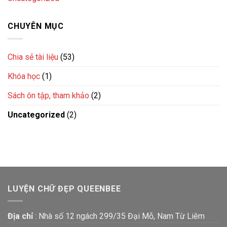
CHUYÊN MỤC
Chia sẻ tài liệu
(53)
Khóa học
(1)
Sách ôn tập, tham khảo
(2)
Uncategorized
(2)
LUYỆN CHỮ ĐẸP QUEENBEE
Địa chỉ
: Nhà số 12 ngách 299/35 Đại Mỗ, Nam Từ Liêm