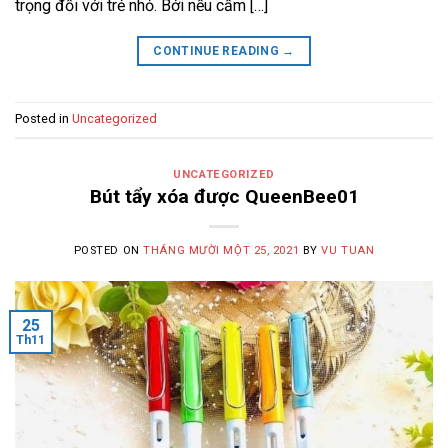
trọng đối với trẻ nhỏ. Bởi nếu cầm […]
CONTINUE READING
→
Posted in
Uncategorized
UNCATEGORIZED
Bút tẩy xóa được QueenBee01
POSTED ON
THÁNG MƯỜI MỘT 25, 2021
BY
VU TUAN
25
Th11