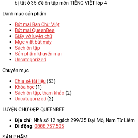
bị tắt
ở 35 đề ôn tập môn TIẾNG VIỆT lớp 4
Danh mục sản phẩm
Bút mài Ban Chữ Việt
Bút mài QueenBee
Giấy vở luyện chữ
Mực viết bút máy
Sách ôn tập
Sản phẩm khuyến mại
Uncategorized
Chuyên mục
Chia sẻ tài liệu
(53)
Khóa học
(1)
Sách ôn tập, tham khảo
(2)
Uncategorized
(2)
LUYỆN CHỮ ĐẸP QUEENBEE
Địa chỉ
: Nhà số 12 ngách 299/35 Đại Mỗ, Nam Từ Liêm
Di động
:
0888.757.505
SẢN PHẨM