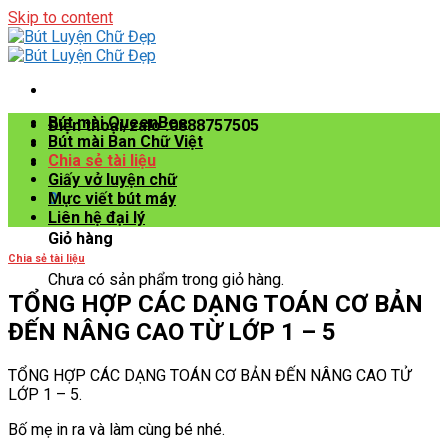
Skip to content
Bút mài QueenBee
Điện thoại/zalo :0888757505
Bút mài Ban Chữ Việt
Chia sẻ tài liệu
Giấy vở luyện chữ
0
Mực viết bút máy
Liên hệ đại lý
Giỏ hàng
Chia sẻ tài liệu
Chưa có sản phẩm trong giỏ hàng.
TỔNG HỢP CÁC DẠNG TOÁN CƠ BẢN
ĐẾN NÂNG CAO TỪ LỚP 1 – 5
TỔNG HỢP CÁC DẠNG TOÁN CƠ BẢN ĐẾN NÂNG CAO TỬ
LỚP 1 – 5.
Bố mẹ in ra và làm cùng bé nhé.