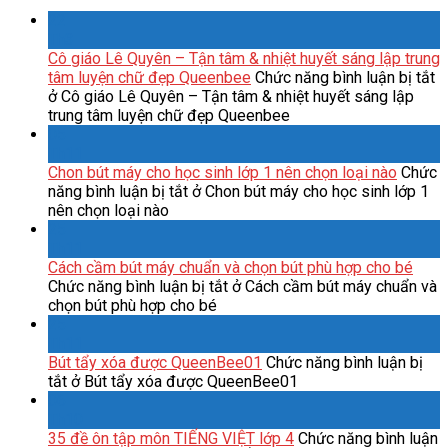
22
Th3
Cô giáo Lê Quyên – Tận tâm & nhiệt huyết sáng lập trung
tâm luyện chữ đẹp Queenbee
Chức năng bình luận bị tắt
ở Cô giáo Lê Quyên – Tận tâm & nhiệt huyết sáng lập
trung tâm luyện chữ đẹp Queenbee
05
Th11
Chon bút máy cho học sinh lớp 1 nên chọn loại nào
Chức
năng bình luận bị tắt
ở Chon bút máy cho học sinh lớp 1
nên chọn loại nào
25
Th11
Cách cầm bút máy chuẩn và chọn bút phù hợp cho bé
Chức năng bình luận bị tắt
ở Cách cầm bút máy chuẩn và
chọn bút phù hợp cho bé
25
Th11
Bút tẩy xóa được QueenBee01
Chức năng bình luận bị
tắt
ở Bút tẩy xóa được QueenBee01
06
Th10
35 đề ôn tập môn TIẾNG VIỆT lớp 4
Chức năng bình luận