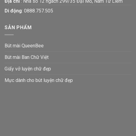
Địa chỉ
: Nhà số 12 ngách 299/35 Đại Mỗ, Nam Từ Liêm
Di động
:
0888.757.505
SẢN PHẨM
Bút mài QueenBee
Bút mài Ban Chữ Việt
Giấy vở luyện chữ đẹp
Mực dành cho bút luyện chữ đẹp