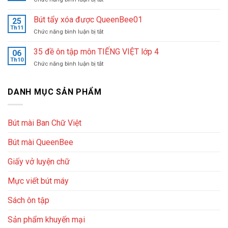
cho
&
Cách
học
nhiệt
cầm
Bút tẩy xóa được QueenBee01
sinh
25
huyết
bút
Th11
lớp
sáng
ở
Chức năng bình luận bị tắt
máy
1
lập
Bút
chuẩn
nên
trung
tẩy
35 đề ôn tập môn TIẾNG VIỆT lớp 4
và
06
chọn
tâm
xóa
Th10
chọn
loại
ở
Chức năng bình luận bị tắt
luyện
được
bút
nào
35
chữ
QueenBee01
phù
đề
đẹp
hợp
ôn
DANH MỤC SẢN PHẨM
Queenbee
cho
tập
bé
môn
TIẾNG
Bút mài Ban Chữ Việt
VIỆT
lớp
Bút mài QueenBee
4
Giấy vở luyện chữ
Mực viết bút máy
Sách ôn tập
Sản phẩm khuyến mại