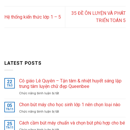
35 ĐỀ ÔN LUYỆN VÀ PHÁT
Hệ thống kiến thức lớp 1 – 5
TRIỂN TOÁN 5
LATEST POSTS
Cô giáo Lê Quyên – Tận tâm & nhiệt huyết sáng lập
22
Th3
trung tâm luyện chữ đẹp Queenbee
ở
Chức năng bình luận bị tắt
Cô
giáo
Chon bút máy cho học sinh lớp 1 nên chọn loại nào
05
Lê
Th11
ở
Chức năng bình luận bị tắt
Quyên
Chon
–
bút
Cách cầm bút máy chuẩn và chọn bút phù hợp cho bé
Tận
25
máy
Th11
tâm
ở
Chức năng bình luận bị tắt