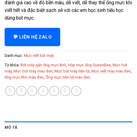
đánh giá cao về độ bền màu, dễ viết, dễ thay thế ống mực khi
viết hết và đặc biệt sạch sẽ với các em học sinh tiểu học
dùng bút mực.
💬 LIÊN HỆ ZALO
Danh mục:
Mực viết bút máy
Từ khóa:
Bút máy gắn ống mực khô
,
Hộp mực ống QueenBee
,
Mực bút
máy
,
Mực bút máy màu đen
,
Mực bút máy tiện lợi
,
Mực viết máy màu đen
,
ống mực khô màu đen
,
Ống mực tiện lợi màu đen
MÔ TẢ