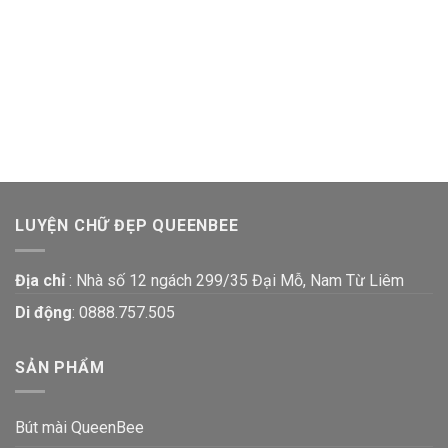
LUYỆN CHỮ ĐẸP QUEENBEE
Địa chỉ
: Nhà số 12 ngách 299/35 Đại Mỗ, Nam Từ Liêm
Di động
:
0888.757.505
SẢN PHẨM
Bút mài QueenBee