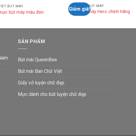
MỰC VIẾT BÚT MÁY
IẾT BÚT MÁY
Giảm giá!
Mực bút máy Hero chính hãng
mực bút máy màu đen
SẢN PHẨM
 Nam
Bút mài QueenBee
Bút mài Ban Chữ Việt
Giấy vở luyện chữ đẹp
Mực dành cho bút luyện chữ đẹp