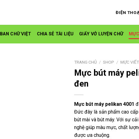
ĐIỆN THOẠ
 BAN CHỮ VIỆT
CHIA SẺ TÀI LIỆU
GIẤY VỞ LUYỆN CHỮ
MỰC
TRANG CHỦ
/
SHOP
/
MỰC VIẾT
Mực bút máy pel
đen
Mực bút máy pelikan 4001
đ
Đức đây là sản phẩm cao cấp 
bút mài và bút máy. Với sự cải
nghệ giúp màu mực, chất lượng
được ưa chuộng.