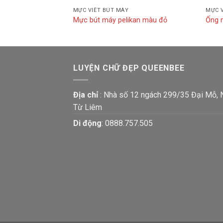
MỰC VIẾT BÚT MÁY
MỰC V
er
Mực bút máy pelikan màu đỏ
Ống 
LUYỆN CHỮ ĐẸP QUEENBEE
Địa chỉ
: Nhà số 12 ngách 299/35 Đại Mỗ,
Từ Liêm
Di động
:
0888.757.505