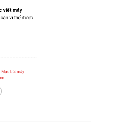
 viết máy
 cặn vì thế được
,
Mực bút máy
đen