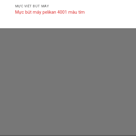
MỰC VIẾT BÚT MÁY
Mực bút máy pelikan 4001 màu tím