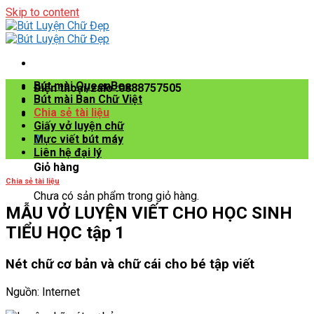
Skip to content
Bút mài QueenBee
Điện thoại/zalo :0888757505
Bút mài Ban Chữ Việt
Chia sẻ tài liệu
Giấy vở luyện chữ
0
Mực viết bút máy
Liên hệ đại lý
Giỏ hàng
Chia sẻ tài liệu
Chưa có sản phẩm trong giỏ hàng.
MẪU VỞ LUYỆN VIẾT CHO HỌC SINH
TIỂU HỌC tập 1
Nét chữ cơ bản và chữ cái cho bé tập viết
Nguồn: Internet