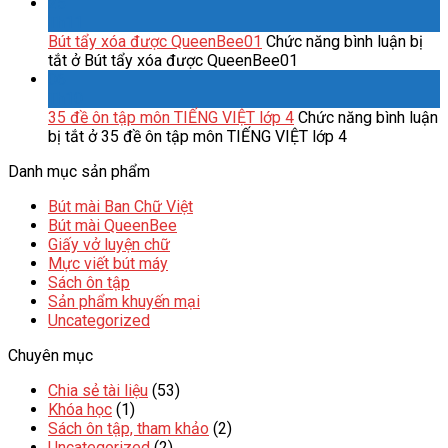
25
Th11
Bút tẩy xóa được QueenBee01
Chức năng bình luận bị
tắt
ở Bút tẩy xóa được QueenBee01
06
Th10
35 đề ôn tập môn TIẾNG VIỆT lớp 4
Chức năng bình luận
bị tắt
ở 35 đề ôn tập môn TIẾNG VIỆT lớp 4
Danh mục sản phẩm
Bút mài Ban Chữ Việt
Bút mài QueenBee
Giấy vở luyện chữ
Mực viết bút máy
Sách ôn tập
Sản phẩm khuyến mại
Uncategorized
Chuyên mục
Chia sẻ tài liệu
(53)
Khóa học
(1)
Sách ôn tập, tham khảo
(2)
Uncategorized
(2)