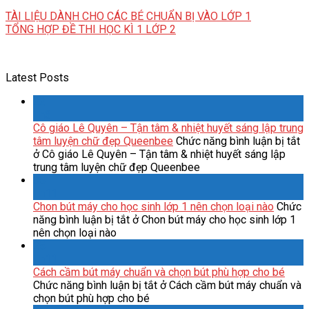
TÀI LIỆU DÀNH CHO CÁC BÉ CHUẨN BỊ VÀO LỚP 1
TỔNG HỢP ĐỀ THI HỌC KÌ 1 LỚP 2
Latest Posts
22
Th3
Cô giáo Lê Quyên – Tận tâm & nhiệt huyết sáng lập trung
tâm luyện chữ đẹp Queenbee
Chức năng bình luận bị tắt
ở Cô giáo Lê Quyên – Tận tâm & nhiệt huyết sáng lập
trung tâm luyện chữ đẹp Queenbee
05
Th11
Chon bút máy cho học sinh lớp 1 nên chọn loại nào
Chức
năng bình luận bị tắt
ở Chon bút máy cho học sinh lớp 1
nên chọn loại nào
25
Th11
Cách cầm bút máy chuẩn và chọn bút phù hợp cho bé
Chức năng bình luận bị tắt
ở Cách cầm bút máy chuẩn và
chọn bút phù hợp cho bé