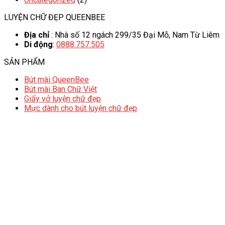
LUYỆN CHỮ ĐẸP QUEENBEE
Địa chỉ
: Nhà số 12 ngách 299/35 Đại Mỗ, Nam Từ Liêm
Di động
:
0888.757.505
SẢN PHẨM
Bút mài QueenBee
Bút mài Ban Chữ Việt
Giấy vở luyện chữ đẹp
Mực dành cho bút luyện chữ đẹp