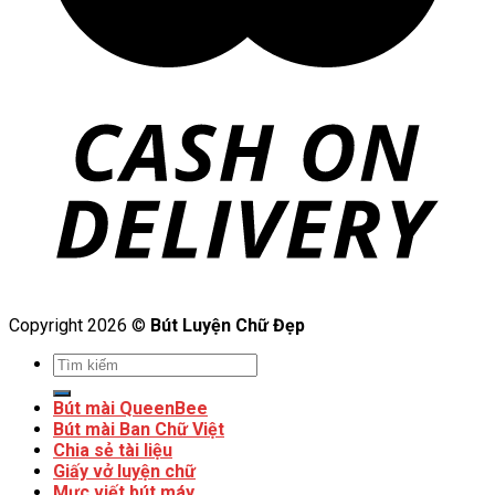
Copyright 2026 ©
Bút Luyện Chữ Đẹp
Bút mài QueenBee
Bút mài Ban Chữ Việt
Chia sẻ tài liệu
Giấy vở luyện chữ
Mực viết bút máy