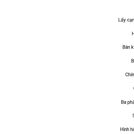
Lấy cạn
H
Bán k
B
Chín
Ba ph
Hình h