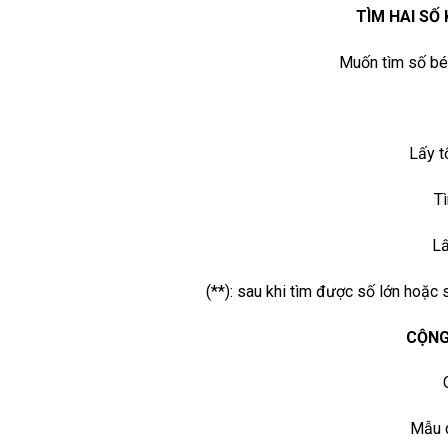
TÌM HAI SỐ 
Muốn tìm số bé t
Lấy t
T
Lấ
(**): sau khi tìm được số lớn hoặc s
CỘNG
Mẫu c