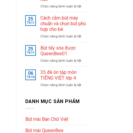
–
ở
Chức năng bình luận bị tắt
Tận
Chon
tâm
bút
&
Cách cầm bút máy
25
máy
nhiệt
Th11
chuẩn và chọn bút phù
cho
huyết
hợp cho bé
học
sáng
ở
Chức năng bình luận bị tắt
sinh
lập
Cách
lớp
trung
cầm
1
tâm
Bút tẩy xóa được
25
bút
nên
luyện
Th11
QueenBee01
máy
chọn
chữ
ở
Chức năng bình luận bị tắt
chuẩn
loại
đẹp
Bút
và
nào
Queenbee
tẩy
35 đề ôn tập môn
chọn
06
xóa
bút
Th10
TIẾNG VIỆT lớp 4
được
phù
ở
Chức năng bình luận bị tắt
QueenBee01
hợp
35
cho
đề
bé
ôn
DANH MỤC SẢN PHẨM
tập
môn
TIẾNG
Bút mài Ban Chữ Việt
VIỆT
lớp
Bút mài QueenBee
4