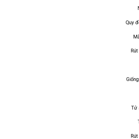
Quy đ
Mẫ
Rút
Giống 
Tử 
Rút