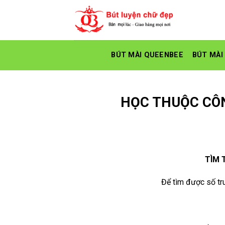
Skip
to
content
BÚT MÀI QUEENBEE
BÚT MÀI
HỌC THUỘC CÔ
TÌM 
Để tìm được số tru