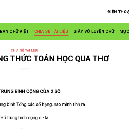
ĐIỆN THOẠ
 BAN CHỮ VIỆT
CHIA SẺ TÀI LIỆU
GIẤY VỞ LUYỆN CHỮ
MỰC
CHIA SẺ TÀI LIỆU
NG THỨC TOÁN HỌC QUA THƠ
TRUNG BÌNH CỘNG CỦA 2 SỐ
ng bình Tổng các số hạng, nào mình tính ra.
Số trung bình cộng sẽ là