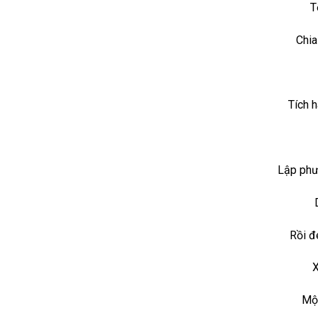
T
Chia
Tích h
Lập phươ
Rồi đ
X
Một