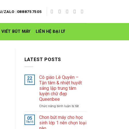
I/ZALO :0888757505
 VIẾT BÚT MÁY
LIÊN HỆ ĐẠI LÝ
LATEST POSTS
Cô giáo Lê Quyên –
22
Th3
Tận tâm & nhiệt huyết
sáng lập trung tâm
luyện chữ đẹp
Queenbee
ở
Chức năng bình luận bị tắt
Cô
giáo
Chon bút máy cho học
05
Lê
Th11
sinh lớp 1 nên chọn loại
Quyên
nào