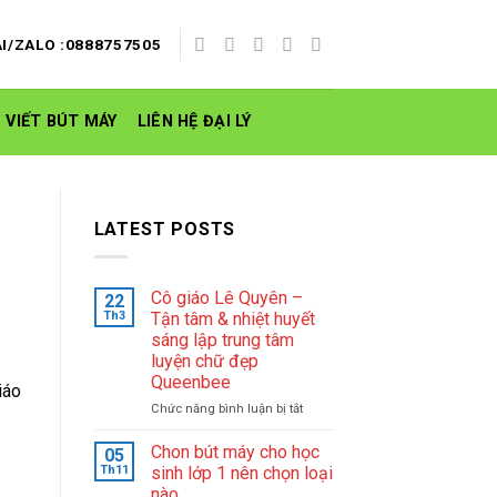
I/ZALO :0888757505
 VIẾT BÚT MÁY
LIÊN HỆ ĐẠI LÝ
LATEST POSTS
Cô giáo Lê Quyên –
22
Th3
Tận tâm & nhiệt huyết
sáng lập trung tâm
luyện chữ đẹp
Queenbee
iáo
ở
Chức năng bình luận bị tắt
Cô
giáo
Chon bút máy cho học
05
Lê
Th11
sinh lớp 1 nên chọn loại
Quyên
nào