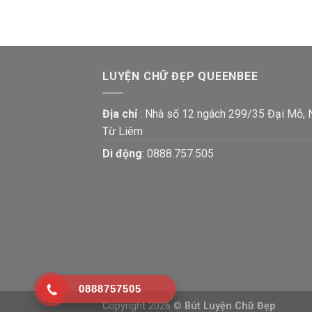
LUYỆN CHỮ ĐẸP QUEENBEE
Địa chỉ
: Nhà số 12 ngách 299/35 Đại Mỗ,
Từ Liêm
Di động
:
0888.757.505
0888757505
Copyright 2026 ©
Bút Luyện Chữ Đẹp