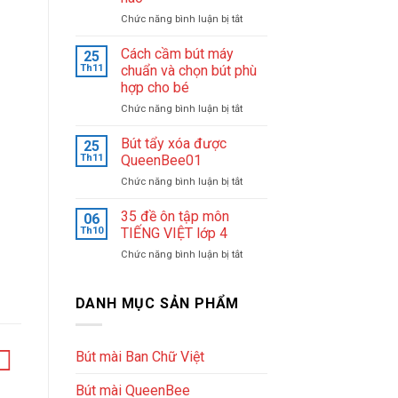
–
ở
Chức năng bình luận bị tắt
Tận
Chon
tâm
bút
&
Cách cầm bút máy
25
máy
nhiệt
Th11
chuẩn và chọn bút phù
cho
huyết
hợp cho bé
học
sáng
ở
Chức năng bình luận bị tắt
sinh
lập
Cách
lớp
trung
cầm
1
tâm
Bút tẩy xóa được
25
bút
nên
luyện
Th11
QueenBee01
máy
chọn
chữ
ở
Chức năng bình luận bị tắt
chuẩn
loại
đẹp
Bút
và
nào
Queenbee
tẩy
35 đề ôn tập môn
chọn
06
xóa
bút
Th10
TIẾNG VIỆT lớp 4
được
phù
ở
Chức năng bình luận bị tắt
QueenBee01
hợp
35
cho
đề
bé
ôn
DANH MỤC SẢN PHẨM
tập
môn
TIẾNG
Bút mài Ban Chữ Việt
VIỆT
lớp
Bút mài QueenBee
4