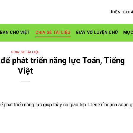
ĐIỆN THOẠ
 BAN CHỮ VIỆT
CHIA SẺ TÀI LIỆU
GIẤY VỞ LUYỆN CHỮ
MỰC
CHIA SẺ TÀI LIỆU
để phát triển năng lực Toán, Tiếng
Việt
 phát triển năng lực giúp thầy cô giáo lớp 1 lên kế hoạch soạn g