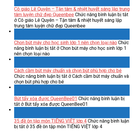
Th3
Cô giáo Lê Quyên – Tận tâm & nhiệt huyết sáng lập trung
tâm luyện chữ đẹp Queenbee
Chức năng bình luận bị tắt
ở Cô giáo Lê Quyên – Tận tâm & nhiệt huyết sáng lập
trung tâm luyện chữ đẹp Queenbee
05
Th11
Chon bút máy cho học sinh lớp 1 nên chọn loại nào
Chức
năng bình luận bị tắt
ở Chon bút máy cho học sinh lớp 1
nên chọn loại nào
25
Th11
Cách cầm bút máy chuẩn và chọn bút phù hợp cho bé
Chức năng bình luận bị tắt
ở Cách cầm bút máy chuẩn và
chọn bút phù hợp cho bé
25
Th11
Bút tẩy xóa được QueenBee01
Chức năng bình luận bị
tắt
ở Bút tẩy xóa được QueenBee01
06
Th10
35 đề ôn tập môn TIẾNG VIỆT lớp 4
Chức năng bình luận
bị tắt
ở 35 đề ôn tập môn TIẾNG VIỆT lớp 4