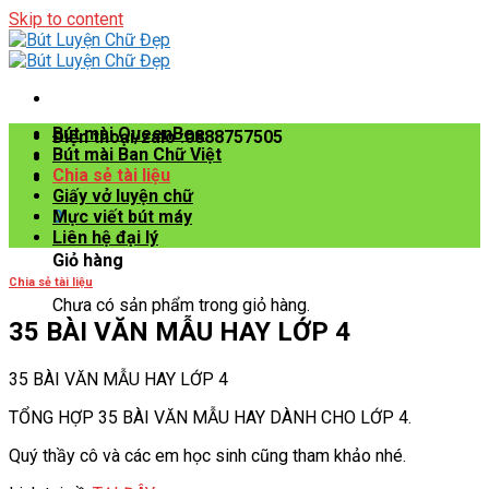
Skip to content
Bút mài QueenBee
Điện thoại/zalo :0888757505
Bút mài Ban Chữ Việt
Chia sẻ tài liệu
Giấy vở luyện chữ
0
Mực viết bút máy
Liên hệ đại lý
Giỏ hàng
Chia sẻ tài liệu
Chưa có sản phẩm trong giỏ hàng.
35 BÀI VĂN MẪU HAY LỚP 4
35 BÀI VĂN MẪU HAY LỚP 4
TỔNG HỢP 35 BÀI VĂN MẪU HAY DÀNH CHO LỚP 4.
Quý thầy cô và các em học sinh cũng tham khảo nhé.