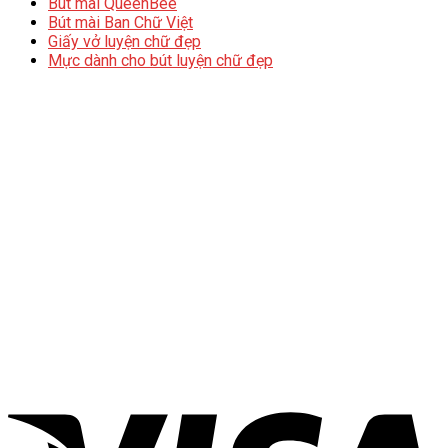
Bút mài QueenBee
Bút mài Ban Chữ Việt
Giấy vở luyện chữ đẹp
Mực dành cho bút luyện chữ đẹp