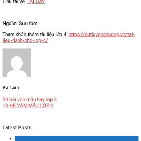
Link tai về:
TẠI ĐÂY
Nguồn: Sưu tầm
Tham khảo thêm tài liệu lớp 4:
https://butluyenchudep.vn/tai-
lieu-danh-cho-lop-4/
Vu Tuan
50 bài văn mẫu hay lớp 3
13 ĐỀ VĂN MẪU LỚP 2
Latest Posts
22