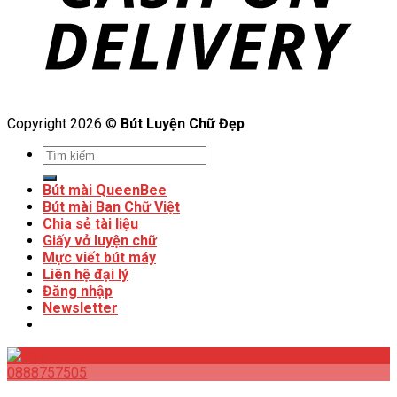
Copyright 2026 ©
Bút Luyện Chữ Đẹp
Bút mài QueenBee
Bút mài Ban Chữ Việt
Chia sẻ tài liệu
Giấy vở luyện chữ
Mực viết bút máy
Liên hệ đại lý
Đăng nhập
Newsletter
0888757505