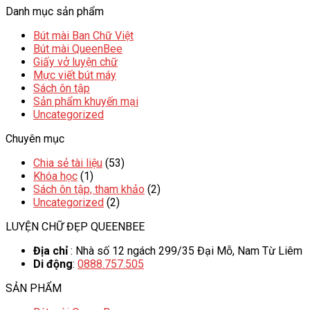
Danh mục sản phẩm
Bút mài Ban Chữ Việt
Bút mài QueenBee
Giấy vở luyện chữ
Mực viết bút máy
Sách ôn tập
Sản phẩm khuyến mại
Uncategorized
Chuyên mục
Chia sẻ tài liệu
(53)
Khóa học
(1)
Sách ôn tập, tham khảo
(2)
Uncategorized
(2)
LUYỆN CHỮ ĐẸP QUEENBEE
Địa chỉ
: Nhà số 12 ngách 299/35 Đại Mỗ, Nam Từ Liêm
Di động
:
0888.757.505
SẢN PHẨM