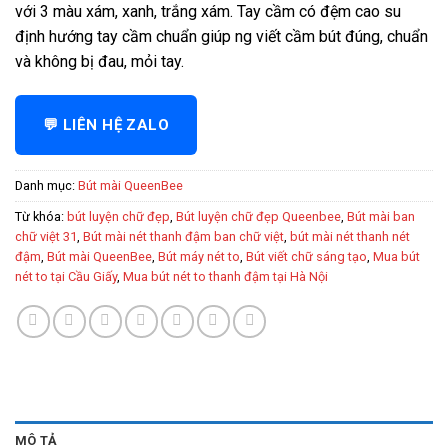
với 3 màu xám, xanh, trắng xám. Tay cầm có đệm cao su
định hướng tay cầm chuẩn giúp ng viết cầm bút đúng, chuẩn
và không bị đau, mỏi tay.
💬 LIÊN HỆ ZALO
Danh mục:
Bút mài QueenBee
Từ khóa:
bút luyện chữ đẹp
,
Bút luyện chữ đẹp Queenbee
,
Bút mài ban
chữ việt 31
,
Bút mài nét thanh đậm ban chữ việt
,
bút mài nét thanh nét
đậm
,
Bút mài QueenBee
,
Bút máy nét to
,
Bút viết chữ sáng tạo
,
Mua bút
nét to tại Cầu Giấy
,
Mua bút nét to thanh đậm tại Hà Nội
MÔ TẢ