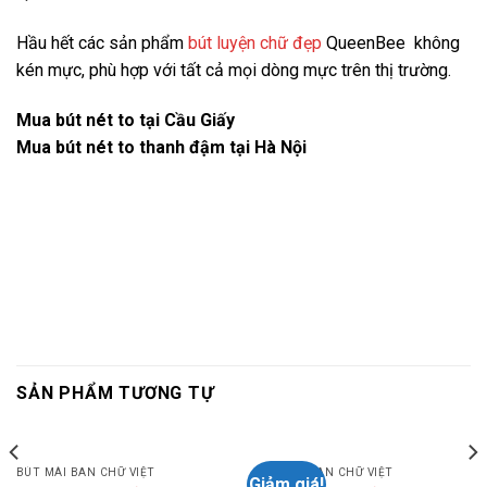
Hầu hết các sản phẩm
bút luyện chữ đẹp
QueenBee không
kén mực, phù hợp với tất cả mọi dòng mực trên thị trường.
Mua bút nét to tại Cầu Giấy
Mua bút nét to thanh đậm tại Hà Nội
SẢN PHẨM TƯƠNG TỰ
BÚT MÀI BAN CHỮ VIỆT
BÚT MÀI BAN CHỮ VIỆT
Giảm giá!