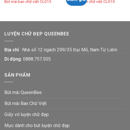
Bút mài ban chữ việt CL015
Bút mài ban chữ việt CL010
LUYỆN CHỮ ĐẸP QUEENBEE
Địa chỉ
: Nhà số 12 ngách 299/35 Đại Mỗ, Nam Từ Liêm
Di động
:
0888.757.505
SẢN PHẨM
Bút mài QueenBee
Bút mài Ban Chữ Việt
Giấy vở luyện chữ đẹp
Mực dành cho bút luyện chữ đẹp