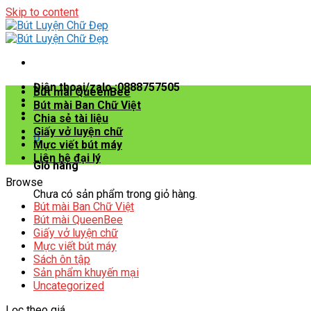
Skip to content
Điện thoại/zalo :0888757505
Bút mài QueenBee
Bút mài Ban Chữ Việt
Chia sẻ tài liệu
Giấy vở luyện chữ
0
Mực viết bút máy
Liên hệ đại lý
Giỏ hàng
Browse
Chưa có sản phẩm trong giỏ hàng.
Bút mài Ban Chữ Việt
Bút mài QueenBee
Giấy vở luyện chữ
Mực viết bút máy
Sách ôn tập
Sản phẩm khuyến mại
Uncategorized
Lọc theo giá