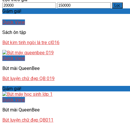
Lọc
Giảm giá!
Quick View
Sách ôn tập
Bút kim tinh ngòi lá tre cl016
Quick View
Bút mài QueenBee
Bút luyện chữ đẹp QB 019
Giảm giá!
Quick View
Bút mài QueenBee
Bút luyện chữ đẹp QB011