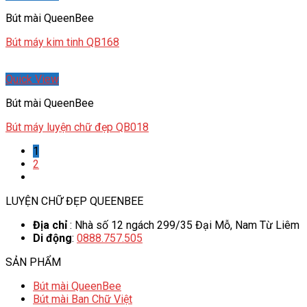
Bút mài QueenBee
Bút máy kim tinh QB168
Quick View
Bút mài QueenBee
Bút máy luyện chữ đẹp QB018
1
2
LUYỆN CHỮ ĐẸP QUEENBEE
Địa chỉ
: Nhà số 12 ngách 299/35 Đại Mỗ, Nam Từ Liêm
Di động
:
0888.757.505
SẢN PHẨM
Bút mài QueenBee
Bút mài Ban Chữ Việt