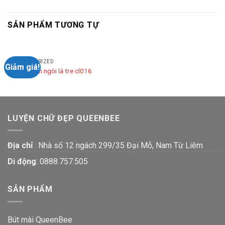
SẢN PHẨM TƯƠNG TỰ
UNCATEGORIZED
Giảm giá!
Bút kim tinh ngòi lá tre cl016
LUYỆN CHỮ ĐẸP QUEENBEE
Địa chỉ
: Nhà số 12 ngách 299/35 Đại Mỗ, Nam Từ Liêm
Di động
:
0888.757.505
SẢN PHẨM
Bút mài QueenBee