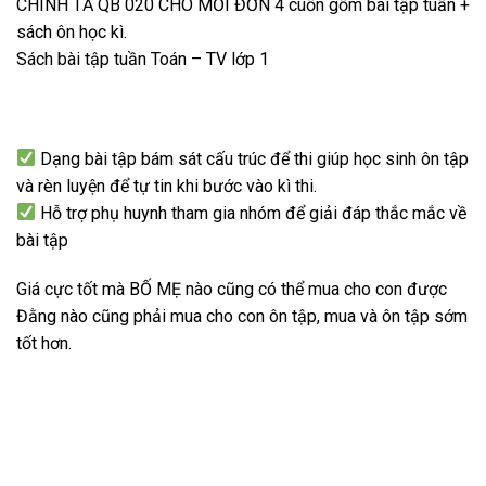
CHÍNH TẢ QB 020 CHO MỖI ĐƠN 4 cuốn gồm bài tập tuần +
sách ôn học kì.
Sách bài tập tuần Toán – TV lớp 1
Dạng bài tập bám sát cấu trúc để thi giúp học sinh ôn tập
và rèn luyện để tự tin khi bước vào kì thi.
Hỗ trợ phụ huynh tham gia nhóm để giải đáp thắc mắc về
bài tập
Giá cực tốt mà BỐ MẸ nào cũng có thể mua cho con được
Đằng nào cũng phải mua cho con ôn tập, mua và ôn tập sớm
tốt hơn.