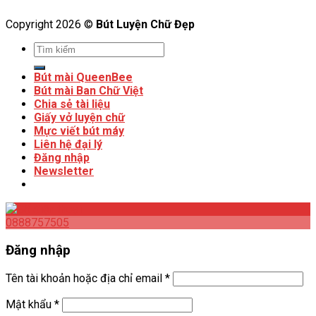
Copyright 2026 ©
Bút Luyện Chữ Đẹp
Bút mài QueenBee
Bút mài Ban Chữ Việt
Chia sẻ tài liệu
Giấy vở luyện chữ
Mực viết bút máy
Liên hệ đại lý
Đăng nhập
Newsletter
0888757505
Đăng nhập
Tên tài khoản hoặc địa chỉ email
*
Mật khẩu
*