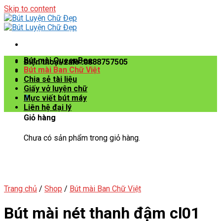
Skip to content
Bút mài QueenBee
Điện thoại/zalo :0888757505
Bút mài Ban Chữ Việt
Chia sẻ tài liệu
Giấy vở luyện chữ
0
Mực viết bút máy
Liên hệ đại lý
Giỏ hàng
Chưa có sản phẩm trong giỏ hàng.
Trang chủ
/
Shop
/
Bút mài Ban Chữ Việt
Bút mài nét thanh đậm cl01