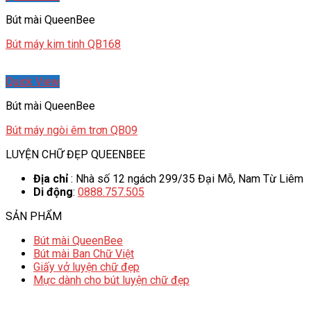
Bút mài QueenBee
Bút máy kim tinh QB168
Quick View
Bút mài QueenBee
Bút máy ngòi êm trơn QB09
LUYỆN CHỮ ĐẸP QUEENBEE
Địa chỉ
: Nhà số 12 ngách 299/35 Đại Mỗ, Nam Từ Liêm
Di động
:
0888.757.505
SẢN PHẨM
Bút mài QueenBee
Bút mài Ban Chữ Việt
Giấy vở luyện chữ đẹp
Mực dành cho bút luyện chữ đẹp