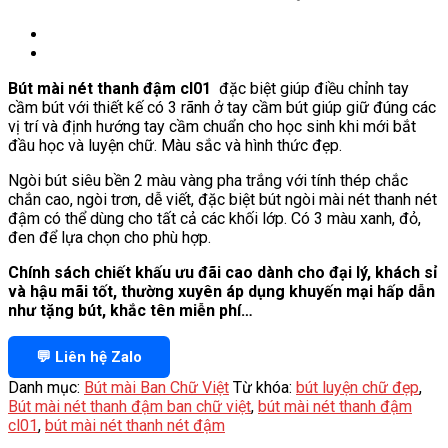
Bút mài nét thanh đậm cl01
đặc biệt giúp điều chỉnh tay
cầm bút với thiết kế có 3 rãnh ở tay cầm bút giúp giữ đúng các
vị trí và định hướng tay cầm chuẩn cho học sinh khi mới bắt
đầu học và luyện chữ. Màu sắc và hình thức đẹp.
Ngòi bút siêu bền 2 màu vàng pha trắng với tính thép chắc
chắn cao, ngòi trơn, dễ viết, đặc biệt bút ngòi mài nét thanh nét
đậm có thể dùng cho tất cả các khối lớp. Có 3 màu xanh, đỏ,
đen để lựa chọn cho phù hợp.
Chính sách chiết khấu ưu đãi cao dành cho đại lý, khách sỉ
và hậu mãi tốt, thường xuyên áp dụng khuyến mại hấp dẫn
như tặng bút, khắc tên miễn phí…
💬 Liên hệ Zalo
Danh mục:
Bút mài Ban Chữ Việt
Từ khóa:
bút luyện chữ đẹp
,
Bút mài nét thanh đậm ban chữ việt
,
bút mài nét thanh đậm
cl01
,
bút mài nét thanh nét đậm